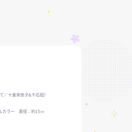
十倉栄依子&千石冠）
ルカラー 直径：約15㎝